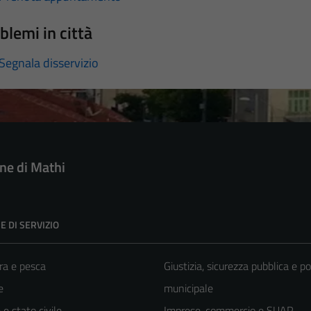
blemi in città
Segnala disservizio
e di Mathi
E DI SERVIZIO
ra e pesca
Giustizia, sicurezza pubblica e po
e
municipale
e stato civile
Imprese, commercio e SUAP