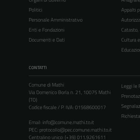
Politici
Appalti p
Personale Amministrativo
Autorizza
Enti e Fondazioni
Catasto,
Documenti e Dati
Cultura 
Educazio
CONTATTI
Comune di Mathi
Leggi le
Via Domenico Borla n. 21, 10075 Mathi
Prenota
(TO)
Segnalazi
Codice fiscale / P. IVA: 01568600017
Richiest
Email:
info@comune.mathi.to.it
PEC:
protocollo@pec.comune.mathi.to.it
Centralino unico: (+39) 011.9261611