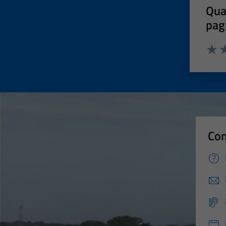
Qua
pag
Valut
Va
Con