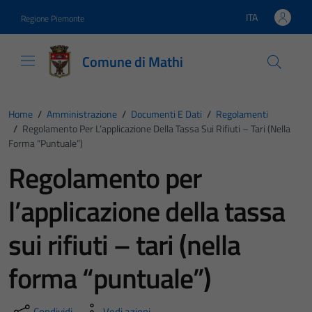
Vai ai contenuti
Vai al footer
ITA
Regione Piemonte
Lingua attiva:
Comune di Mathi
Home
/
Amministrazione
/
Documenti E Dati
/
Regolamenti
/
Regolamento Per L’applicazione Della Tassa Sui Rifiuti – Tari (nella
Forma “puntuale”)
Regolamento per
l’applicazione della tassa
sui rifiuti – tari (nella
forma “puntuale”)
Condividi
Vedi azioni