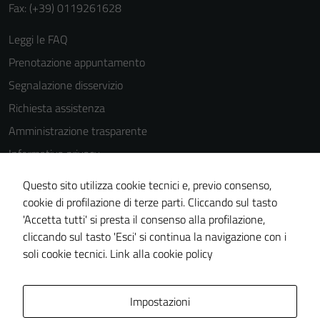
Fax: (+39) 0119261628
Leggi le FAQ
Tecnici
Prenotazione appuntamento
Questi cookie
Segnalazione disservizio
sono necessari
Richiesta assistenza
per il
Amministrazione trasparente
funzionamento
del sito e non
Informativa privacy
possono
Cookie Policy
essere
Questo sito utilizza cookie tecnici e, previo consenso,
Note legali
disabilitati.
cookie di profilazione di terze parti. Cliccando sul tasto
Questi cookie
'Accetta tutti' si presta il consenso alla profilazione,
Dichiarazione di accessibilità
non raccolgono
cliccando sul tasto 'Esci' si continua la navigazione con i
Piano di miglioramento del sito
informazioni
soli cookie tecnici.
Link alla cookie policy
personali.
Area Privata
Impostazioni