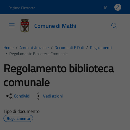
Vai ai contenuti
Vai al footer
ITA
Regione Piemonte
Lingua attiva:
Comune di Mathi
Home
/
Amministrazione
/
Documenti E Dati
/
Regolamenti
/
Regolamento Biblioteca Comunale
Regolamento biblioteca
comunale
Condividi
Vedi azioni
Tipo di documento
Regolamento